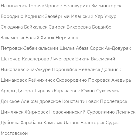
Называевск
Горняк
Яровое
Белокуриха
Змеиногорск
Бородино
Кодинск
Заозёрный
Иланский
Уяр
Ужур
Слюдянка
Байкальск
Свирск
Вихоревка
Бодайбо
Закаменск
Балей
Хилок
Нерчинск
Петровск-Забайкальский
Шилка
Абаза
Сорск
Ак-Довурак
Шагонар
Кавалерово
Лучегорск
Бикин
Вяземский
Николаевск-на-Амуре
Поронайск
Невельск
Долинск
Шимановск
Райчихинск
Сковородино
Покровск
Анадырь
Ардон
Дигора
Тырнауз
Карачаевск
Южно-Сухокумск
Донское
Александровское
Константиновск
Пролетарск
Цимлянск
Жирновск
Новоаннинский
Суровикино
Ленинск
Дубовка
Харабали
Камызяк
Лагань
Белогорск
Судак
Мостовской