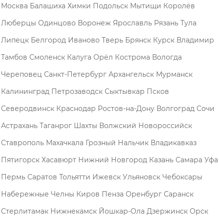
Москва
Балашиха
Химки
Подольск
Мытищи
Королёв
Люберцы
Одинцово
Воронеж
Ярославль
Рязань
Тула
Липецк
Белгород
Иваново
Тверь
Брянск
Курск
Владимир
Тамбов
Смоленск
Калуга
Орёл
Кострома
Вологда
Череповец
Санкт-Петербург
Архангельск
Мурманск
Калининград
Петрозаводск
Сыктывкар
Псков
Северодвинск
Краснодар
Ростов-на-Дону
Волгоград
Сочи
Астрахань
Таганрог
Шахты
Волжский
Новороссийск
Ставрополь
Махачкала
Грозный
Нальчик
Владикавказ
Пятигорск
Хасавюрт
Нижний Новгород
Казань
Самара
Уфа
Пермь
Саратов
Тольятти
Ижевск
Ульяновск
Чебоксары
Набережные Челны
Киров
Пенза
Оренбург
Саранск
Стерлитамак
Нижнекамск
Йошкар-Ола
Дзержинск
Орск