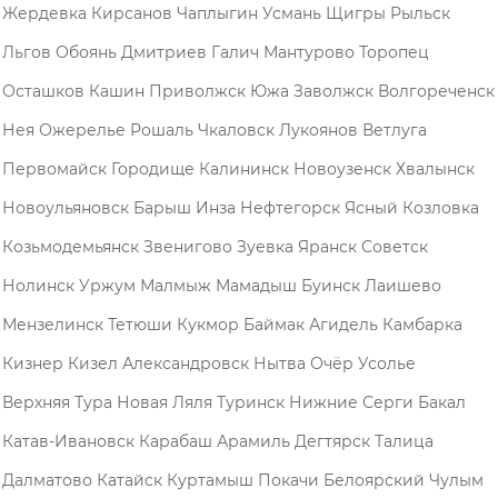
Жердевка
Кирсанов
Чаплыгин
Усмань
Щигры
Рыльск
Льгов
Обоянь
Дмитриев
Галич
Мантурово
Торопец
Осташков
Кашин
Приволжск
Южа
Заволжск
Волгореченск
Нея
Ожерелье
Рошаль
Чкаловск
Лукоянов
Ветлуга
Первомайск
Городище
Калининск
Новоузенск
Хвалынск
Новоульяновск
Барыш
Инза
Нефтегорск
Ясный
Козловка
Козьмодемьянск
Звенигово
Зуевка
Яранск
Советск
Нолинск
Уржум
Малмыж
Мамадыш
Буинск
Лаишево
Мензелинск
Тетюши
Кукмор
Баймак
Агидель
Камбарка
Кизнер
Кизел
Александровск
Нытва
Очёр
Усолье
Верхняя Тура
Новая Ляля
Туринск
Нижние Серги
Бакал
Катав-Ивановск
Карабаш
Арамиль
Дегтярск
Талица
Далматово
Катайск
Куртамыш
Покачи
Белоярский
Чулым