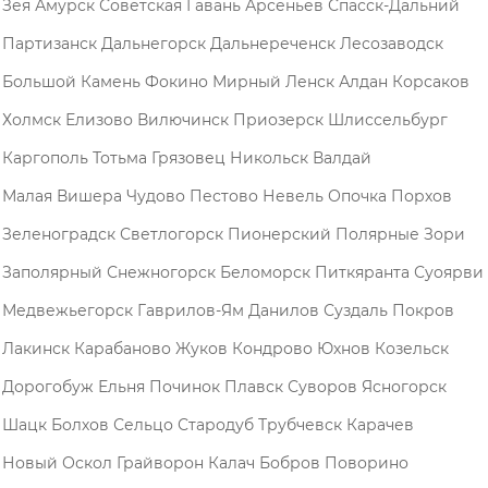
Зея
Амурск
Советская Гавань
Арсеньев
Спасск-Дальний
Партизанск
Дальнегорск
Дальнереченск
Лесозаводск
Большой Камень
Фокино
Мирный
Ленск
Алдан
Корсаков
Холмск
Елизово
Вилючинск
Приозерск
Шлиссельбург
Каргополь
Тотьма
Грязовец
Никольск
Валдай
Малая Вишера
Чудово
Пестово
Невель
Опочка
Порхов
Зеленоградск
Светлогорск
Пионерский
Полярные Зори
Заполярный
Снежногорск
Беломорск
Питкяранта
Суоярви
Медвежьегорск
Гаврилов-Ям
Данилов
Суздаль
Покров
Лакинск
Карабаново
Жуков
Кондрово
Юхнов
Козельск
Дорогобуж
Ельня
Починок
Плавск
Суворов
Ясногорск
Шацк
Болхов
Сельцо
Стародуб
Трубчевск
Карачев
Новый Оскол
Грайворон
Калач
Бобров
Поворино