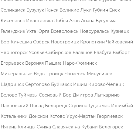
Соликамск
Бузулук
Канск
Великие Луки
Губкин
Ейск
Киселёвск
Ивантеевка
Лобня
Азов
Анапа
Бугульма
Геленджик
Ухта
Юрга
Всеволожск
Новоуральск
Кузнецк
Бор
Кинешма
Озёрск
Новотроицк
Кропоткин
Чайковский
Черногорск
Усолье-Сибирское
Балашов
Елабуга
Выборг
Егорьевск
Верхняя Пышма
Наро-Фоминск
Минеральные Воды
Троицк
Чапаевск
Минусинск
Шадринск
Сертолово
Буйнакск
Ишим
Кирово-Чепецк
Белово
Туймазы
Сосновый Бор
Дмитров
Лыткарино
Павловский Посад
Белорецк
Ступино
Гудермес
Ишимбай
Котельники
Донской
Кстово
Урус-Мартан
Георгиевск
Нягань
Клинцы
Сунжа
Славянск-на-Кубани
Белогорск