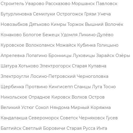
Строитель
Уварово
Рассказово
Моршанск
Павловск
Бутурлиновка
Семилуки
Острогожск
Грязи
Унеча
Новозыбков
Дятьково
Кимры
Торжок
Вышний Волочёк
Конаково
Бологое
Бежецк
Удомля
Ликино-Дулёво
Куровское
Волоколамск
Можайск
Кубинка
Голицыно
Апрелевка
Лопатино
Бронницы
Луховицы
Зарайск
Озёры
Шатура
Хотьково
Электрогорск
Старая Купавна
Электроугли
Лосино-Петровский
Черноголовка
Щербинка
Протвино
Кингисепп
Сланцы
Луга
Тосно
Никольское
Отрадное
Кировск
Волхов
Остров
Великий Устюг
Сокол
Няндома
Мирный
Коряжма
Кандалакша
Североморск
Советск
Черняховск
Гусев
Балтийск
Светлый
Боровичи
Старая Русса
Инта