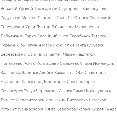
Верхний Уфалей
Трёхгорный
Ялуторовск
Заводоуковск
Радужный
Мегион
Лангепас
Пыть-Ях
Югорск
Советский
Белоярский
Урай
Лянтор
Губкинский
Муравленко
Лабытнанги
Тарко-Сале
Куйбышев
Барабинск
Татарск
Карасук
Обь
Тогучин
Мариинск
Топки
Тайга
Гурьевск
Берёзовский
Осинники
Калтан
Мыски
Таштагол
Полысаево
Асино
Колпашево
Стрежевой
Тара
Исилькуль
Калачинск
Заринск
Алейск
Камень-на-Оби
Славгород
Назарово
Шарыпово
Дивногорск
Сосновоборск
Саяногорск
Тулун
Черемхово
Саянск
Зима
Нижнеудинск
Тайшет
Железногорск-Илимский
Вихоревка
Шелехов
Усть-Кут
Гусиноозёрск
Кяхта
Северобайкальск
Борзя
Тында