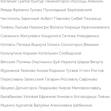
Когалым
Туапсе
Кунгур
Лениногорск
Россошь
Алексин
Ревда
Фрязино
Гуково
Прохладный
Берёзовский
Чистополь
Заречный
Асбест
Павлово
Сибай
Тихорецк
Тихвин
Лысьва
Нерюнгри
Волжск
Кириши
Краснокаменск
Снежинск
Жигулёвск
Кондопога
Сегежа
Новодвинск
Котовск
Печора
Воркута
Усинск
Сосногорск
Вязники
Кольчугино
Киржач
Котельнич
Слободской
Вятские Поляны
Омутнинск
Буй
Нерехта
Шарья
Вичуга
Фурманов
Тейково
Кохма
Родники
Тутаев
Углич
Ростов
Переславль-Залесский
Гагарин
Рославль
Сафоново
Ярцево
Десногорск
Людиново
Киров
Малоярославец
Балабаново
Узловая
Ефремов
Кимовск
Богородицк
Ливны
Мценск
Курчатов
Валуйки
Алексеевка
Шебекино