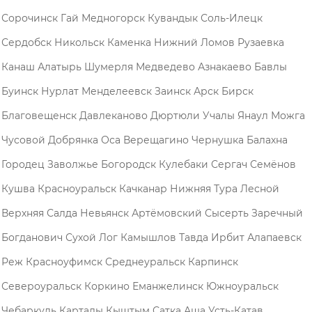
Сорочинск
Гай
Медногорск
Кувандык
Соль-Илецк
Сердобск
Никольск
Каменка
Нижний Ломов
Рузаевка
Канаш
Алатырь
Шумерля
Медведево
Азнакаево
Бавлы
Буинск
Нурлат
Менделеевск
Заинск
Арск
Бирск
Благовещенск
Давлеканово
Дюртюли
Учалы
Янаул
Можга
Чусовой
Добрянка
Оса
Верещагино
Чернушка
Балахна
Городец
Заволжье
Богородск
Кулебаки
Сергач
Семёнов
Кушва
Красноуральск
Качканар
Нижняя Тура
Лесной
Верхняя Салда
Невьянск
Артёмовский
Сысерть
Заречный
Богданович
Сухой Лог
Камышлов
Тавда
Ирбит
Алапаевск
Реж
Красноуфимск
Среднеуральск
Карпинск
Североуральск
Коркино
Еманжелинск
Южноуральск
Чебаркуль
Карталы
Кыштым
Сатка
Аша
Усть-Катав