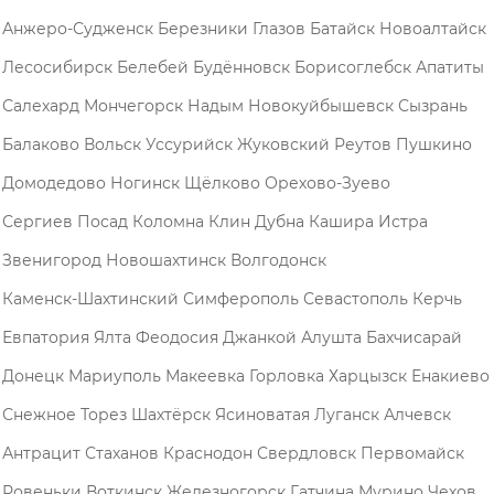
Анжеро-Судженск
Березники
Глазов
Батайск
Новоалтайск
Лесосибирск
Белебей
Будённовск
Борисоглебск
Апатиты
Салехард
Мончегорск
Надым
Новокуйбышевск
Сызрань
Балаково
Вольск
Уссурийск
Жуковский
Реутов
Пушкино
Домодедово
Ногинск
Щёлково
Орехово-Зуево
Сергиев Посад
Коломна
Клин
Дубна
Кашира
Истра
Звенигород
Новошахтинск
Волгодонск
Каменск-Шахтинский
Симферополь
Севастополь
Керчь
Евпатория
Ялта
Феодосия
Джанкой
Алушта
Бахчисарай
Донецк
Мариуполь
Макеевка
Горловка
Харцызск
Енакиево
Снежное
Торез
Шахтёрск
Ясиноватая
Луганск
Алчевск
Антрацит
Стаханов
Краснодон
Свердловск
Первомайск
Ровеньки
Воткинск
Железногорск
Гатчина
Мурино
Чехов