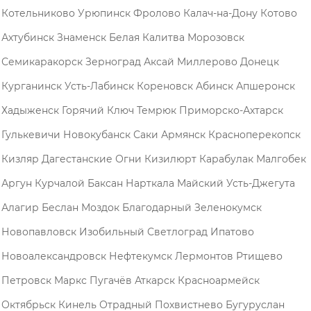
Котельниково
Урюпинск
Фролово
Калач-на-Дону
Котово
Ахтубинск
Знаменск
Белая Калитва
Морозовск
Семикаракорск
Зерноград
Аксай
Миллерово
Донецк
Курганинск
Усть-Лабинск
Кореновск
Абинск
Апшеронск
Хадыженск
Горячий Ключ
Темрюк
Приморско-Ахтарск
Гулькевичи
Новокубанск
Саки
Армянск
Красноперекопск
Кизляр
Дагестанские Огни
Кизилюрт
Карабулак
Малгобек
Аргун
Курчалой
Баксан
Нарткала
Майский
Усть-Джегута
Алагир
Беслан
Моздок
Благодарный
Зеленокумск
Новопавловск
Изобильный
Светлоград
Ипатово
Новоалександровск
Нефтекумск
Лермонтов
Ртищево
Петровск
Маркс
Пугачёв
Аткарск
Красноармейск
Октябрьск
Кинель
Отрадный
Похвистнево
Бугуруслан